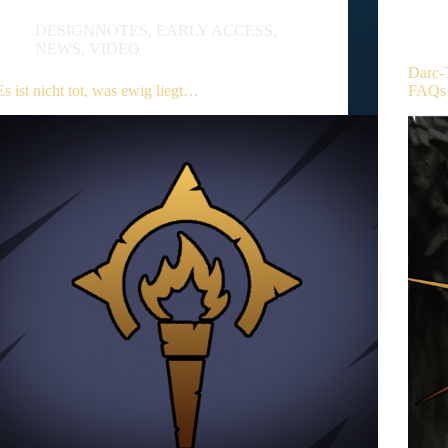
DESIGNNOTES
,
EARLY ACCESS
,
NEWS
,
VIDEO
Darc-
Es ist nicht tot, was ewig liegt…
FAQs