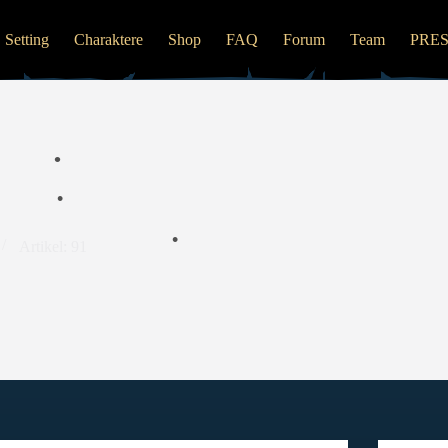
•
•
Setting
Charaktere
Shop
FAQ
Forum
Team
PRE
Artikel: 91
•