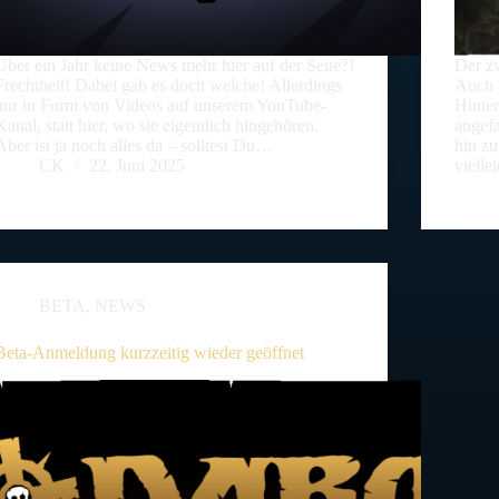
Über ein Jahr keine News mehr hier auf der Seite?!
Der zw
Frechtheit! Dabei gab es doch welche! Allerdings
Auch w
nur in Form von Videos auf unserem YouTube-
Hinter
Kanal, statt hier, wo sie eigentlich hingehören.
angef
Aber ist ja noch alles da – solltest Du…
hin zu
CK
22. Juni 2025
viell
BETA
,
NEWS
Beta-Anmeldung kurzzeitig wieder geöffnet