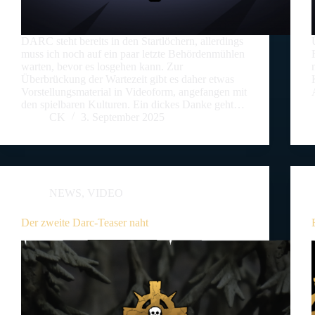
DARC steht bereits in den Startlöchern, allerdings
muss ich noch auf ein paar letzte Behördenmühlen
warten, bevor es losgehen kann. Zur
Überbrückung der Wartezeit gibt es daher etwas
Vorstellungsmaterial in Videoform, angefangen mit
den spielbaren Kulturen. Ein dickes Danke geht…
CK
3. September 2025
NEWS
,
VIDEO
Der zweite Darc-Teaser naht