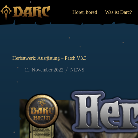
Zum
Inhalt
Höret, höret!
Was ist Darc?
springen
•
•
•
Herbstwerk: Ausrüstung – Patch V3.3
•
•
•
11. November 2022
NEWS
•
•
•
•
•
•