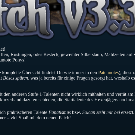
et!
fen, Rüstungen, ödes Besteck, geweihter Silberstaub, Mahlzeiten auf v
untote Ponys!
e komplette Übersicht findetst Du wie immer in den
Patchnotes
), diesm
nt
Böses spüren
, was ja bereits für einige Fragen gesorgt hat, weshalb 
it den anderen Stufe-1-Talenten nicht wirklich mithalten und verrät am 
 kurzerhand dazu entschieden, die Starttalente des Hexenjägers nochm
ich praktischeren Talente
Fanatismus
bzw.
Solcan steht mir bei
ersetzt
er – viel Spaß mit dem neuen Patch!