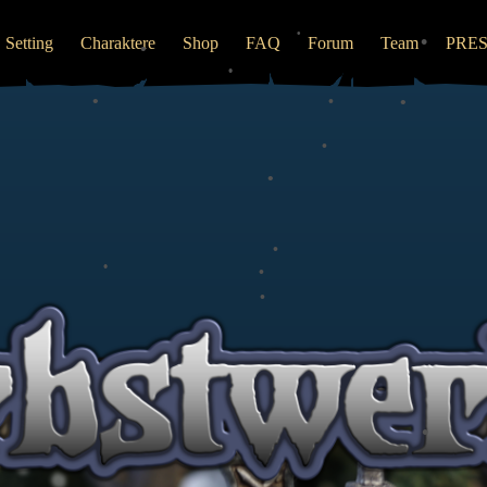
•
•
Setting
Charaktere
Shop
FAQ
Forum
Team
PRE
•
•
•
•
•
•
•
•
•