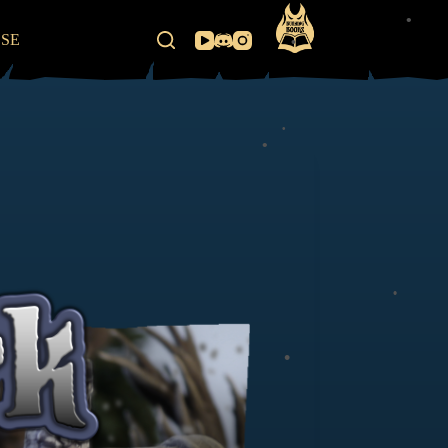
•
SSE
•
•
•
•
•
•